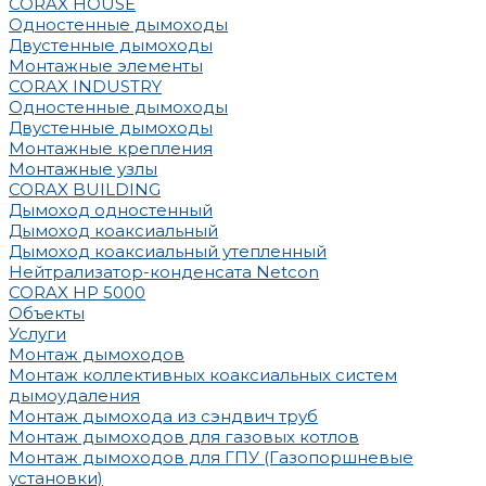
CORAX HOUSE
Одностенные дымоходы
Двустенные дымоходы
Монтажные элементы
CORAX INDUSTRY
Одностенные дымоходы
Двустенные дымоходы
Монтажные крепления
Монтажные узлы
CORAX BUILDING
Дымоход одностенный
Дымоход коаксиальный
Дымоход коаксиальный утепленный
Нейтрализатор-конденсата Netcon
CORAX HP 5000
Объекты
Услуги
Монтаж дымоходов
Монтаж коллективных коаксиальных систем
дымоудаления
Монтаж дымохода из сэндвич труб
Монтаж дымоходов для газовых котлов
Монтаж дымоходов для ГПУ (Газопоршневые
установки)