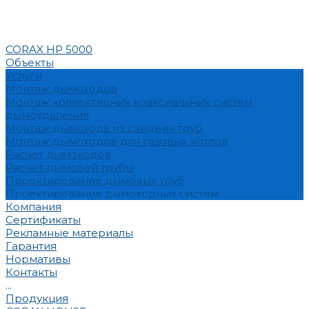
CORAX HP 5000
Объекты
Услуги
Монтаж дымоходов
Монтаж коллективных коаксиальных систем
дымоудаления
Монтаж дымохода из сэндвич труб
Монтаж дымоходов для газовых котлов
Расчет дымоходов
Расчет дымовой трубы
Проектирование дымовых труб
Проектирование дымоходных систем
Компания
Сертификаты
Рекламные материалы
Гарантия
Нормативы
Контакты
...
Продукция