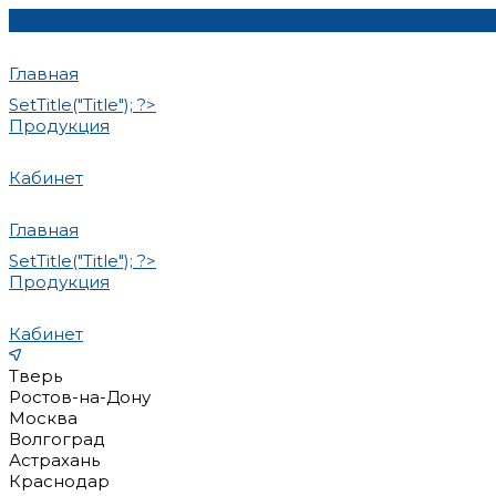
Главная
SetTitle("Title"); ?>
Продукция
Кабинет
Главная
SetTitle("Title"); ?>
Продукция
Кабинет
Тверь
Ростов-на-Дону
Москва
Волгоград
Астрахань
Краснодар