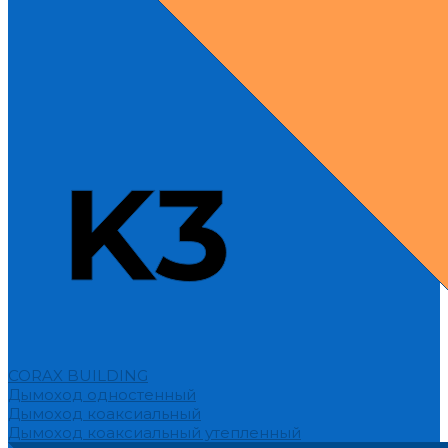
CORAX BUILDING
Дымоход одностенный
Дымоход коаксиальный
Дымоход коаксиальный утепленный