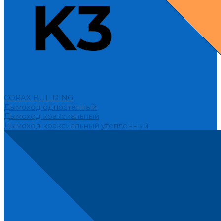
CORAX BUILDING
Дымоход одностенный
Дымоход коаксиальный
Дымоход коаксиальный утепленный