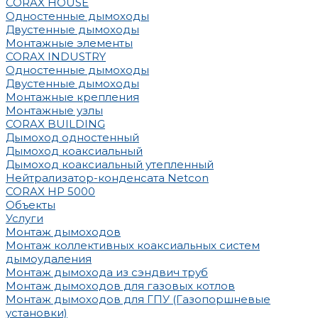
CORAX HOUSE
Одностенные дымоходы
Двустенные дымоходы
Монтажные элементы
CORAX INDUSTRY
Одностенные дымоходы
Двустенные дымоходы
Монтажные крепления
Монтажные узлы
CORAX BUILDING
Дымоход одностенный
Дымоход коаксиальный
Дымоход коаксиальный утепленный
Нейтрализатор-конденсата Netcon
CORAX HP 5000
Объекты
Услуги
Монтаж дымоходов
Монтаж коллективных коаксиальных систем
дымоудаления
Монтаж дымохода из сэндвич труб
Монтаж дымоходов для газовых котлов
Монтаж дымоходов для ГПУ (Газопоршневые
установки)