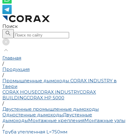
Поиск
Главная
/
Продукция
/
Промышленные дымоходы CORAX INDUSTRY в
Твери
CORAX HOUSE
CORAX INDUSTRY
CORAX
BUILDING
CORAX HP 5000
/
Двустенные промышленные дымоходы
Одностенные дымоходы
Двустенные
дымоходы
Монтажные крепления
Монтажные узлы
/
Труба утепленная L=750мм