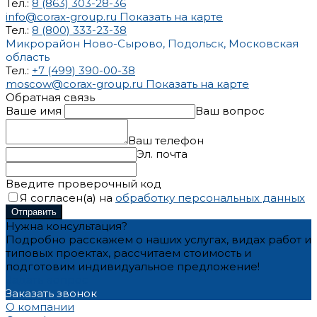
Тел.:
8 (863) 303-28-36
info@corax-group.ru
Показать на карте
Тел.:
8 (800) 333-23-38
Микрорайон Ново-Сырово, Подольск, Московская
область
Тел.:
+7 (499) 390-00-38
moscow@corax-group.ru
Показать на карте
Обратная связь
Ваше имя
Ваш вопрос
Ваш телефон
Эл. почта
Введите проверочный код
Я согласен(а) на
обработку персональных данных
Отправить
Нужна консультация?
Подробно расскажем о наших услугах, видах работ и
типовых проектах, рассчитаем стоимость и
подготовим индивидуальное предложение!
Задать вопрос
Заказать звонок
О компании