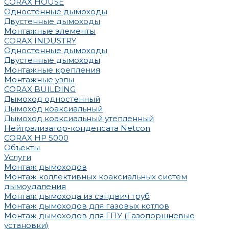
CORAX HOUSE
Одностенные дымоходы
Двустенные дымоходы
Монтажные элементы
CORAX INDUSTRY
Одностенные дымоходы
Двустенные дымоходы
Монтажные крепления
Монтажные узлы
CORAX BUILDING
Дымоход одностенный
Дымоход коаксиальный
Дымоход коаксиальный утепленный
Нейтрализатор-конденсата Netcon
CORAX HP 5000
Объекты
Услуги
Монтаж дымоходов
Монтаж коллективных коаксиальных систем
дымоудаления
Монтаж дымохода из сэндвич труб
Монтаж дымоходов для газовых котлов
Монтаж дымоходов для ГПУ (Газопоршневые
установки)